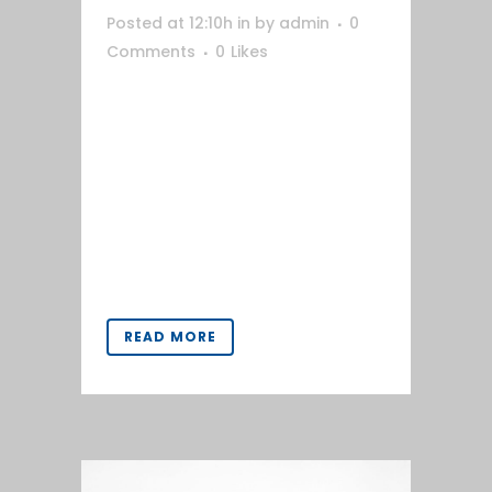
Posted at 12:10h
in
by
admin
0
Comments
0
Likes
Rediseño de la marca Creoo para
Creoo Studio. Nuestro objetivo con
este cambio es mejorar la
percepción de la marca en los
usuarios y posicionarnos como un
estudio de diseño, branding y
asesoramiento....
READ MORE