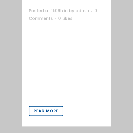
Posted at 11:06h
in
by
admin
0
Comments
0
Likes
Web desarrollada para la marca
Belsans. En este proyecto se plasma
la sencillez y armonía que la marca
quiere transmitir como extensión
de su imagen a medios digitales.
Dentro de la web se creó una shop
online para la venta de los
productos de la empresa.
www.belsans.com ...
READ MORE