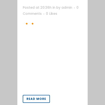
Posted at 20:36h
in
by
admin
0
Comments
0
Likes
A
Y
H Ashtanga Yoga House Este
proyecto se ha desarrollado junto al
diseñador González Piris encargado
del diseño de la identidad.
Desarrollo de la página web y
dirección fotográfica para
Ashtanga Yoga House. La web sigue
las directrices de esta,
implementando los colores blanco,
negro y naranja. La fotografía
busca resaltar...
READ MORE