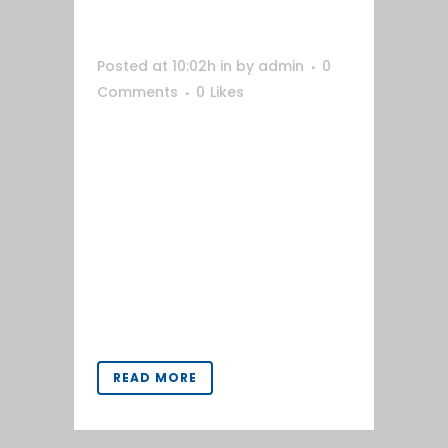
FUSBEN
Posted at 10:02h
in
by
admin
0
Comments
0
Likes
Web creada para cubrir las
necesidades de la empresa. Tener
un catálogo online y darse a
conocer en internet. Además de la
entera programación de la web, se
creó material gráfico para apoyar
los servicios que ofrece la empresa
y quería dar a conocer en...
READ MORE