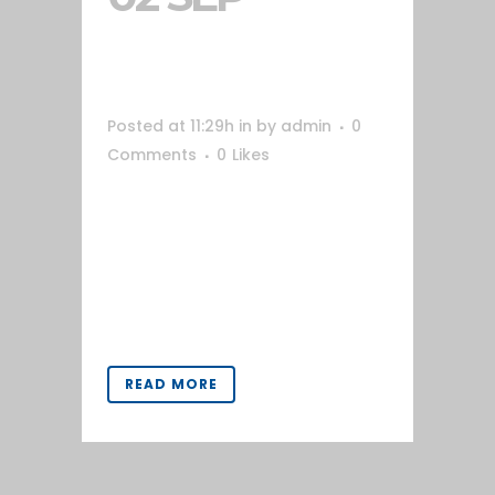
SIENNA
Posted at 11:29h
in
by
admin
0
Comments
0
Likes
Web del grupo Sienna. Necesitaban
una plataforma para promocionar
sus actuaciones y su contenido
multimedia.
www.siennaoficial.com...
READ MORE