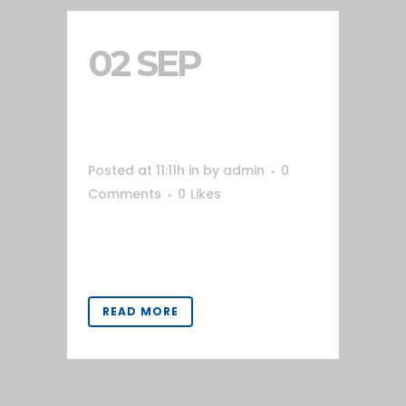
02 SEP
SHOP
SO!BAG
Posted at 11:11h
in
by
admin
0
Comments
0
Likes
Shop online creada para la marca
So!Bag....
READ MORE