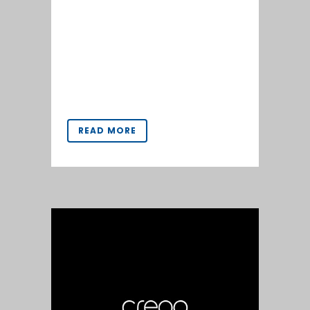
arquitectos e interioristas. Para ello
se creó un apartado de
profesionales donde se
concentraba toda la información
para los prescriptores, y...
READ MORE