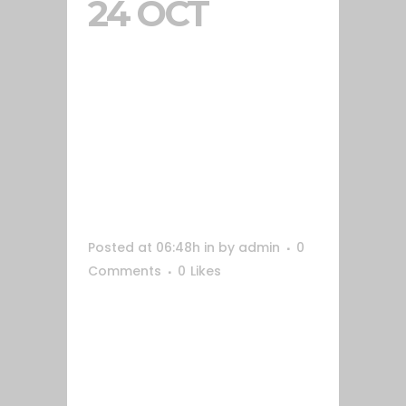
24 OCT
WEB
CLÍNICA
GLORIA
FERRER
Posted at 06:48h
in
by
admin
0
Comments
0
Likes
Nueva página web para la Clínica
Gloria Ferrer. En la web se facilita
toda la información sobre los
servicios e instalaciones de la
clínica de una forma sencilla y