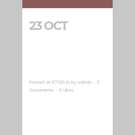
23 OCT
NUEVA WEB
DE CAPDELL
Posted at 07:12h
in
by
admin
0
Comments
0
Likes
Diseño y desarrollo de la nueva
página web de la empresa Capdell.
Se necesitaba una web más
inspiracional, que comunicase
correctamente el producto para